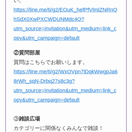
い。
https://line.me/ti/g2/EOuK_hefPfVlmlZNRnQ
hSdX0XwPXCWDUNMdc4Q?
utm_source=invitation&utm_medium=link_c
opy&utm_campaign=default
②質問部屋
質問はこちらでお願いします。
https://line.me/ti/g2/WxOVpn7lDqkWwgpJa6
8rWh_sqN-Drbq27s8c3g?
utm_source=invitation&utm_medium=link_c
opy&utm_campaign=default
③
雑談広場
カテゴリーに関係なくみんなで雑談！