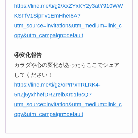
https://line.me/ti/g2/XxZYxKY2y3atY910WW
KSFfV1SipFv1EmHheI8A?
utm_source=invitation&utm_medium=link_c
opy&utm_campaign=default
④変化報告
カラダや心の変化があったらここでシェア
してください！
https://line.me/ti/g2/oPrPxTRLRK4-
5nZj5yxhhefDRZreibXrq1f6cQ?
utm_source=invitation&utm_medium=link_c
opy&utm_campaign=default